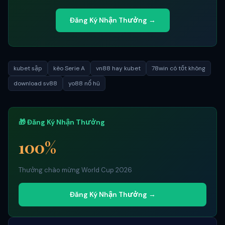
Đăng Ký Nhận Thưởng →
kubet sập
kèo Serie A
vn88 hay kubet
78win có tốt không
download sv88
yo88 nổ hũ
🎁 Đăng Ký Nhận Thưởng
100%
Thưởng chào mừng World Cup 2026
Đăng Ký Nhận Thưởng →