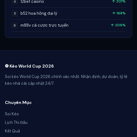
12bet casino
↑ 201%
4
b52 hoa hồng đại lý
↑ 168%
5
m88v cá cược trực tuyến
↑ 209%
6
⚽ Kèo World Cup 2026
Soi kèo World Cup 2026 chính xác nhất. Nhận định, dự đoán, tỷ lệ
kèo nhà cái cập nhật 24/7.
Chuyên Mục
Soi Kèo
Lịch Thi Đấu
Kết Quả