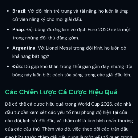
Brazil:
Với đội hình trẻ trung và tài năng, họ luôn là ứng
cử viên nặng ký cho mọi giải đấu.
Pháp:
Đội bóng đương kim vô địch Euro 2020 sẽ là một
trong những đối thủ đáng gờm.
Argentina:
Với Lionel Messi trong đội hình, họ luôn có
khả năng bất ngờ.
Đức:
Dù gặp khó khăn trong thời gian gần đây, nhưng đội
bóng này luôn biết cách tỏa sáng trong các giải đấu lớn.
Các Chiến Lược Cá Cược Hiệu Quả
Để có thể cá cược hiệu quả trong World Cup 2026, các nhà
đầu tư cần xem xét các yếu tố như phong độ hiện tại của
các đội, lịch sử đối đầu, và thậm chí là tình hình chấn thương
của các cầu thủ. Thêm vào đó, việc theo dõi các trận đấu
giao hữu trước thềm giải đấu cũng là một yếu tố quan trọng