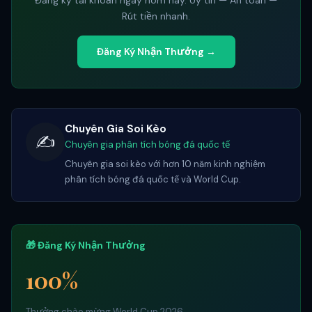
Đăng ký tài khoản ngay hôm nay. Uy tín — An toàn —
Rút tiền nhanh.
Đăng Ký Nhận Thưởng →
Chuyên Gia Soi Kèo
✍️
Chuyên gia phân tích bóng đá quốc tế
Chuyên gia soi kèo với hơn 10 năm kinh nghiệm
phân tích bóng đá quốc tế và World Cup.
🎁 Đăng Ký Nhận Thưởng
100%
Thưởng chào mừng World Cup 2026