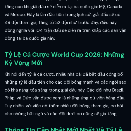
tăng cao khi giải đấu sẽ diễn ra tại ba quốc gia: Mỹ, Canada
và Mexico. Đây là lần đầu tiên trong lịch sử, giải đấu sẽ có
48 đội tham gia, tăng từ 32 đội như trước đây, điều này
đồng nghĩa với 104 trận đấu sẽ diễn ra trên khắp các sân vận
động tại ba quốc gia này.
Tỷ Lệ Cá Cược World Cup 2026: Những
Kỳ Vọng Mới
Khi nói đến tỷ lệ cá cược, nhiều nhà cái đã bắt đầu công bố
những tỷ lệ đầu tiên cho các đội bóng mạnh và các ngôi sao
có khả năng tỏa sáng trong giải đấu này. Các đội như Brazil,
Pháp, và Đức vẫn được xem là những ứng cử viên hàng đầu.
Tuy nhiên, với việc có thêm nhiều đội bóng tham gia, cơ hội
cho những bất ngờ và các đội dưới cơ cũng sẽ gia tăng.
Thông Tin Cập Nhật Mới Nhất Về Tỷ Lệ