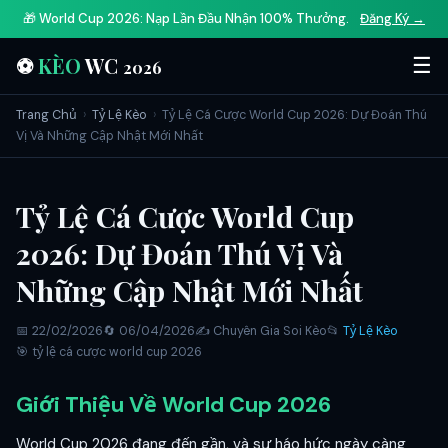
🎁 World Cup 2026: Nạp Lần Đầu Nhận 100% Thưởng.
Đăng Ký →
⚽
KÈO
WC
☰
2026
Trang Chủ
›
Tỷ Lệ Kèo
›
Tỷ Lệ Cá Cược World Cup 2026: Dự Đoán Thú
Vị Và Những Cập Nhật Mới Nhất
Tỷ Lệ Cá Cược World Cup
2026: Dự Đoán Thú Vị Và
Những Cập Nhật Mới Nhất
📅
22/02/2026
🔄
06/04/2026
✍️
Chuyên Gia Soi Kèo
📂
Tỷ Lệ Kèo
🎯 tỷ lệ cá cược world cup 2026
Giới Thiệu Về World Cup 2026
World Cup 2026 đang đến gần, và sự háo hức ngày càng