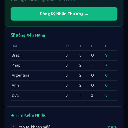
Đăng Ký Nhận Thưởng →
🏆 Bảng Xếp Hạng
Đội
Tr
T
H
Đ
Brazil
3
3
0
9
Pháp
3
2
1
7
Argentina
3
2
0
6
Anh
3
2
0
6
Đức
3
1
2
5
🔥 Tìm Kiếm Nhiều
tạo tài khoản m88
↑ 81%
1